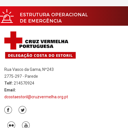
Rua Vasco da Gama, Nº243
2775-297 - Parede
Telf:
214570924
Email:
dcostaestoril@cruzvermelha.org.pt