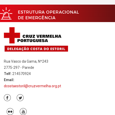
Rua Vasco da Gama, Nº243
2775-297 - Parede
Telf:
214570924
Email:
dcostaestoril@cruzvermelha.org.pt