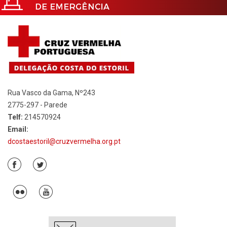
Rua Vasco da Gama, Nº243
2775-297 - Parede
Telf:
214570924
Email:
dcostaestoril@cruzvermelha.org.pt