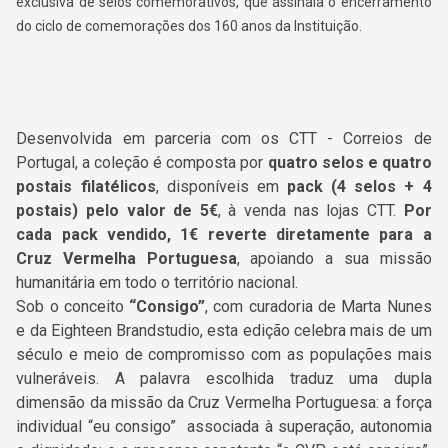
exclusiva de selos comemorativos, que assinala o encerramento
do ciclo de comemorações dos 160 anos da Instituição.
Desenvolvida em parceria com os
CTT - Correios de
Portugal
, a coleção é composta por
quatro selos e quatro
postais filatélicos
, disponíveis em
pack (4 selos + 4
postais) pelo valor de 5€
, à venda nas lojas CTT.
Por
cada pack vendido, 1€ reverte diretamente para a
Cruz Vermelha Portuguesa
, apoiando a sua missão
humanitária em todo o território nacional.
S
ob o conceito
“Consigo”
, com curadoria de Marta Nunes
e da Eighteen Brandstudio, esta edição celebra mais de um
século e meio de compromisso com as populações mais
vulneráveis. A palavra escolhida traduz uma dupla
dimensão da missão da Cruz Vermelha Portuguesa: a força
individual “eu consigo” associada à superação, autonomia