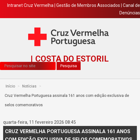
Intranet Cruz Vermelha
|
Gestão de Membros Associados
|
Canal de
Denúncias
COSTA DO ESTORIL
Pesquisa...
Pesquisa
Início
>
Notícias
>
Cruz Vermelha Portuguesa assinala 161 anos com edição exclusiva de
selos comemorativos
quarta-feira, 11 fevereiro 2026 08:45
CRUZ VERMELHA PORTUGUESA ASSINALA 161 ANOS
COM EDIÇÃO EXCLUSIVA DE SELOS COMEMORATIVOS