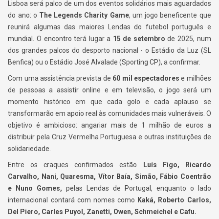
Lisboa será palco de um dos eventos solidários mais aguardados
do ano: o
The Legends Charity Game
, um jogo beneficente que
reunirá algumas das maiores Lendas do futebol português e
mundial. O encontro terá lugar a
15 de setembro
de 2025, num
dos grandes palcos do desporto nacional - o Estádio da Luz (SL
Benfica) ou o Estádio José Alvalade (Sporting CP), a confirmar.
Com uma assistência prevista de
60 mil espectadores
e milhões
de pessoas a assistir online e em televisão, o jogo será um
momento histórico em que cada golo e cada aplauso se
transformarão em apoio real às comunidades mais vulneráveis. O
objetivo é ambicioso: angariar mais de 1 milhão de euros a
distribuir pela Cruz Vermelha Portuguesa e outras instituições de
solidariedade.
Entre os craques confirmados estão
Luís Figo, Ricardo
Carvalho, Nani, Quaresma, Vítor Baía, Simão, Fábio Coentrão
e Nuno Gomes,
pelas Lendas de Portugal, enquanto o lado
internacional contará com nomes como
Kaká, Roberto Carlos,
Del Piero, Carles Puyol, Zanetti, Owen, Schmeichel e Cafu.