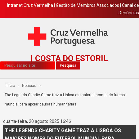
Intranet Cruz Vermelha
|
Gestão de Membros Associados
|
Canal de
Denúncias
COSTA DO ESTORIL
Pesquisa...
Pesquisa
Início
>
Notícias
>
The Legends Charity Game traz a Lisboa os maiores nomes do futebol
mundial para apoiar causas humanitárias
quarta-feira, 20 agosto 2025 16:46
THE LEGENDS CHARITY GAME TRAZ A LISBOA OS
MAIORES NOMES DO FUTEBOL MUNDIAL PARA