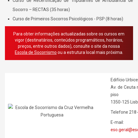
Curso de Recertificação de Tripulantes de Ambulância de
Socorro – RECTAS (35 horas)
Curso de Primeiros Socorros Psicológicos - PSP (8 horas)
Para obter informações actualizadas sobre os cursos em
vigor (destinatários, conteúdos programáticos, horários,
preços, entre outros dados), consulte o site da nossa
Escola de Socorrismo
ou a estrutura local mais próxima.
Edifício Urbic
Av. de Ceuta 
piso
1350-125 Lis
Telefone 218
E-mail:
eso.geral@es