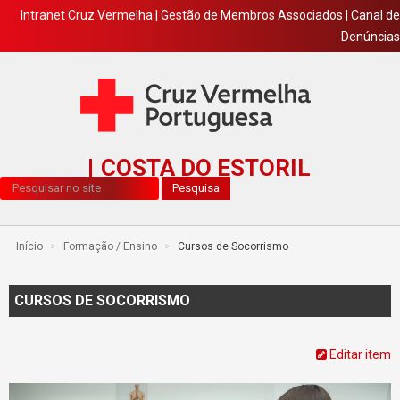
Intranet Cruz Vermelha
|
Gestão de Membros Associados
|
Canal de
Denúncias
COSTA DO ESTORIL
Pesquisa...
Pesquisa
Início
>
Formação / Ensino
>
Cursos de Socorrismo
CURSOS DE SOCORRISMO
Editar item